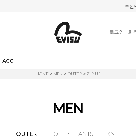
브랜
로그인
회
ACC
HOME
MEN
OUTER
ZIP-UP
>
>
>
MEN
OUTER
TOP
PANTS
KNIT