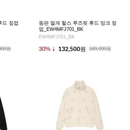
후드 짚업
등판 절개 힐스 루즈핏 후드 밍크 짚
업_EW4MFJ701_BK
EW4MFJ701_BK
132,500
30%
000원
원
189,000원