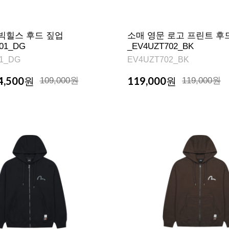
빅힐스 후드 짚업
소매 영문 로고 프린트 후
01_DG
_EV4UZT702_BK
1_DG
EV4UZT702_BK
4,500
119,000
원
109,000원
원
119,000원