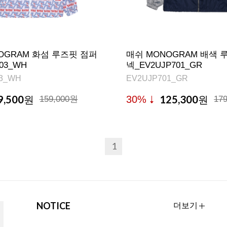
OGRAM 화섬 루즈핏 점퍼
매쉬 MONOGRAM 배색 
703_WH
넥_EV2UJP701_GR
3_WH
EV2UJP701_GR
9,500
125,300
30%
원
159,000원
원
17
1
NOTICE
더보기