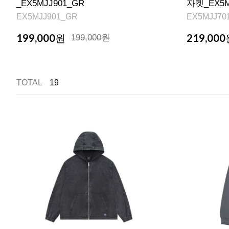
_EX5MJJ901_GR
자켓_EX5M
EX5MJJ901_GR
EX5MJJ70
199,000
219,000
원
199,000원
TOTAL
19