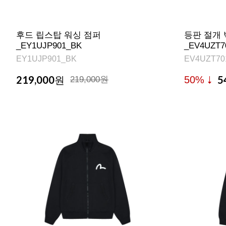
후드 립스탑 워싱 점퍼
등판 절개 
_EY1UJP901_BK
_EV4UZT7
EY1UJP901_BK
EV4UZT70
219,000
5
50%
원
219,000원