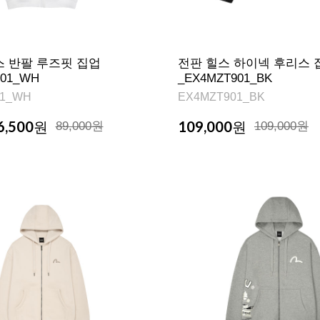
스 반팔 루즈핏 집업
전판 힐스 하이넥 후리스 
701_WH
_EX4MZT901_BK
01_WH
EX4MZT901_BK
6,500
109,000
원
89,000원
원
109,000원