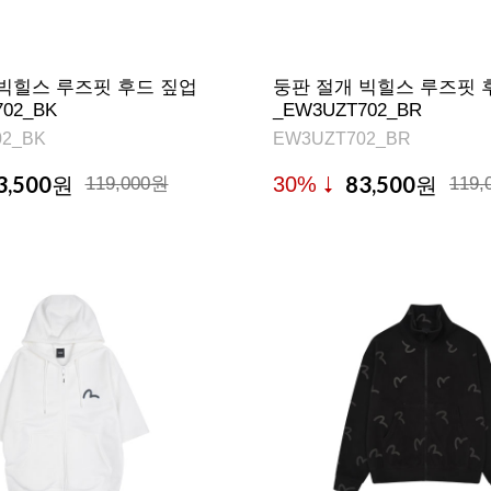
빅힐스 루즈핏 후드 짚업
둥판 절개 빅힐스 루즈핏 
02_BK
_EW3UZT702_BR
2_BK
EW3UZT702_BR
3,500
83,500
30%
원
119,000원
원
119,