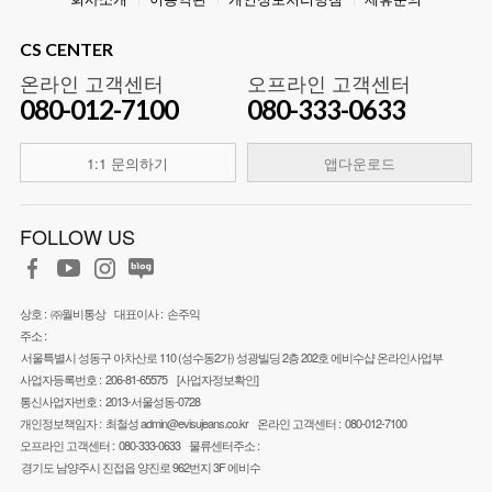
CS CENTER
온라인 고객센터
오프라인 고객센터
080-012-7100
080-333-0633
1:1 문의하기
앱다운로드
FOLLOW US
상호 :
㈜월비통상
대표이사 :
손주익
주소 :
서울특별시 성동구 아차산로 110 (성수동2가) 성광빌딩 2층 202호 에비수샵 온라인사업부
사업자등록번호 :
206-81-65575
[사업자정보확인]
통신사업자번호 :
2013-서울성동-0728
개인정보책임자 :
최철성
admin@evisujeans.co.kr
온라인 고객센터 :
080-012-7100
오프라인 고객센터 :
080-333-0633
물류센터주소 :
경기도 남양주시 진접읍 양진로 962번지 3F 에비수