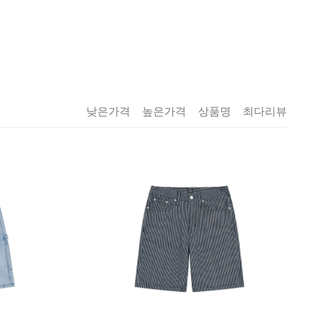
낮은가격
높은가격
상품명
최다리뷰