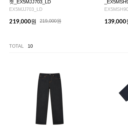
켓_EX5MJJ703_LD
_EX5MSH
EX5MJJ703_LD
EX5MSH9
219,000
139,000
원
219,000원
TOTAL
10