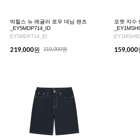
빅힐스 뉴 레귤러 로우 데님 팬츠
포켓 자수 
_EY5MDP714_ID
_EY1MSH9
EY5MDP714_ID
EY1MSH90
219,000
159,000
원
219,000원