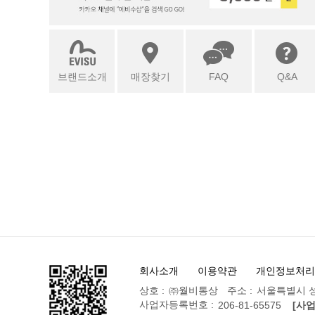
브랜드소개
매장찾기
FAQ
Q&A
회사소개
이용약관
개인정보처리
상호 :
㈜월비통상
주소 :
서울특별시 성
사업자등록번호 :
206-81-65575
[사