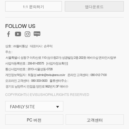
1:1 문의하기
앱다운로드
FOLLOW US
상호 :
㈜월비통상
대표이사 :
손주익
주소 :
서울특별시 성동구 아차산로 110 (성수동2가) 성광빌딩 2층 202호 에비수샵 온라인사업부
사업자등록번호 :
206-81-65575
[사업자정보확인]
통신사업자번호 :
2013-서울성동-0728
개인정보책임자 :
최철성
admin@evisujeans.co.kr
온라인 고객센터 :
080-012-7100
오프라인 고객센터 :
080-333-0633
물류센터주소 :
경기도 남양주시 진접읍 양진로 962번지 3F 에비수
COPYRIGHT⒞ EVISUSHOPALLRIGHTS RESERVED
FAMILY SITE
PC 버전
고객센터