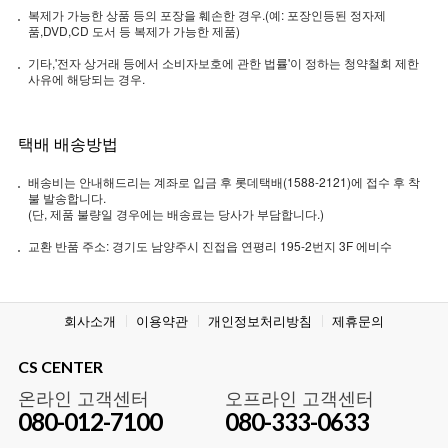
복제가 가능한 상품 등의 포장을 훼손한 경우.(예: 포장인등된 정자제
품,DVD,CD 도서 등 복제가 가능한 제품)
기타,'전자 상거래 등에서 소비자보호에 관한 법률'이 정하는 청약철회 제한
사유에 해당되는 경우.
택배 배송방법
배송비는 안내해드리는 계좌로 입금 후 롯데택배(1588-2121)에 접수 후 착
불 발송합니다.
(단, 제품 불량일 경우에는 배송료는 당사가 부담합니다.)
교환 반품 주소: 경기도 남양주시 진접읍 연평리 195-2번지 3F 에비수
회사소개
이용약관
개인정보처리방침
제휴문의
CS CENTER
온라인 고객센터
오프라인 고객센터
080-012-7100
080-333-0633