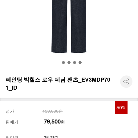
페인팅 빅힐스 로우 데님 팬츠_EV3MDP70
1_ID
50
%
정가
159,000원
79,500
판매가
원
적립금
3%적립