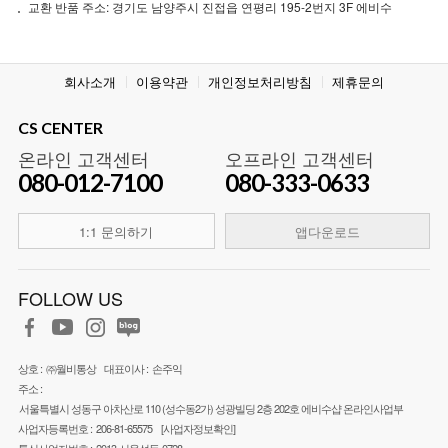
교환 반품 주소: 경기도 남양주시 진접읍 연평리 195-2번지 3F 에비수
회사소개
이용약관
개인정보처리방침
제휴문의
CS CENTER
온라인 고객센터
오프라인 고객센터
080-012-7100
080-333-0633
1:1 문의하기
앱다운로드
FOLLOW US
상호 :
㈜월비통상
대표이사 :
손주익
주소 :
서울특별시 성동구 아차산로 110 (성수동2가) 성광빌딩 2층 202호 에비수샵 온라인사업부
사업자등록번호 :
206-81-65575
[사업자정보확인]