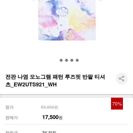
전판 나염 모노그램 패턴 루즈핏 반팔 티셔
츠_EW2UTS921_WH
70
%
정가
59,000원
17,500
판매가
원
적립금
3%적립