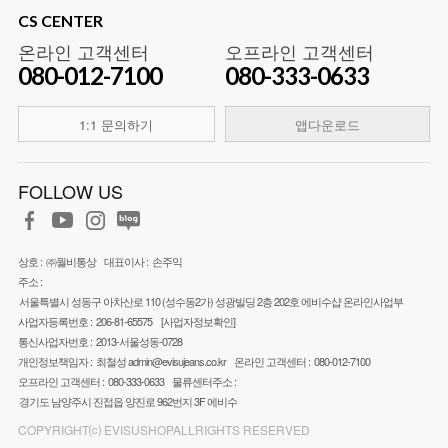
CS CENTER
온라인 고객센터
오프라인 고객센터
080-012-7100
080-333-0633
1:1 문의하기
앱다운로드
FOLLOW US
상호 :
㈜월비통상
대표이사 :
손주익
주소 :
서울특별시 성동구 아차산로 110 (성수동2가) 성광빌딩 2층 202호 에비수샵 온라인사업부
사업자등록번호 :
206-81-65575
[사업자정보확인]
통신사업자번호 :
2013-서울성동-0728
개인정보책임자 :
최철성
admin@evisujeans.co.kr
온라인 고객센터 :
080-012-7100
오프라인 고객센터 :
080-333-0633
물류센터주소 :
경기도 남양주시 진접읍 양진로 962번지 3F 에비수
COPYRIGHT⒞ EVISUSHOPALLRIGHTS RESERVED