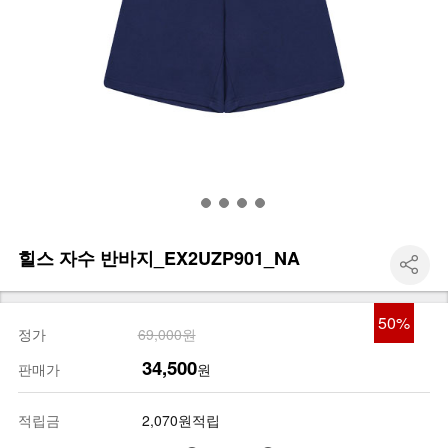
힐스 자수 반바지_EX2UZP901_NA
50
%
정가
69,000원
34,500
판매가
원
적립금
2,070원적립