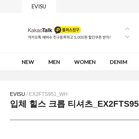
EVISU
NEW
MEN
WOMEN
DENIM
EVISU
/ EX2FTS951_WH
입체 힐스 크롭 티셔츠_EX2FTS95