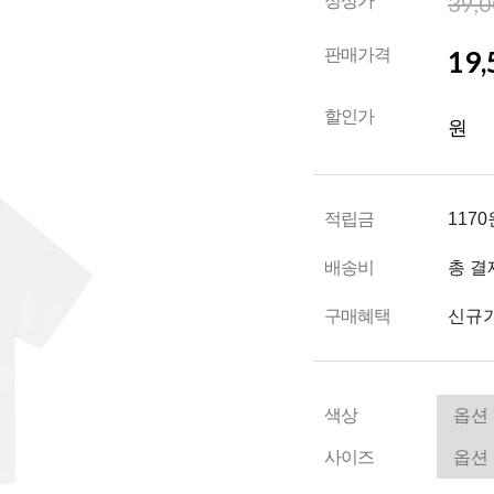
39,
정상가
19,
판매가격
할인가
원
적립금
1170
배송비
총 결
구매혜택
신규가
색상
사이즈