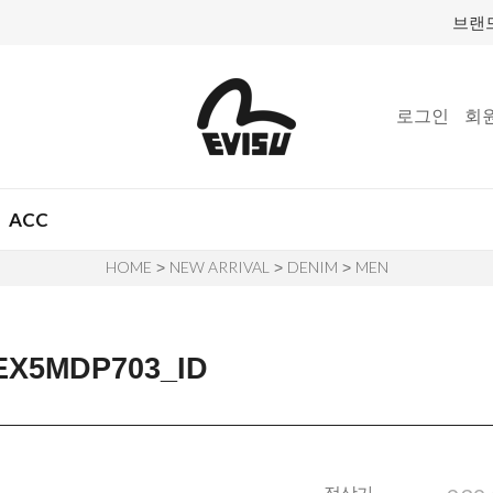
브랜
로그인
회
ACC
HOME
NEW ARRIVAL
DENIM
MEN
>
>
>
5MDP703_ID