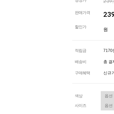
239
정상가
239
판매가격
할인가
원
적립금
7170
배송비
총 결
구매혜택
신규가
색상
사이즈