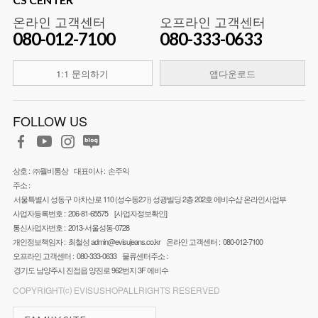
온라인 고객센터
오프라인 고객센터
080-012-7100
080-333-0633
1:1 문의하기
앱다운로드
FOLLOW US
상호 :
㈜월비통상
대표이사 :
손주익
주소 :
서울특별시 성동구 아차산로 110 (성수동2가) 성광빌딩 2층 202호 에비수샵 온라인사업부
사업자등록번호 :
206-81-65575
[사업자정보확인]
통신사업자번호 :
2013-서울성동-0728
개인정보책임자 :
최철성
admin@evisujeans.co.kr
온라인 고객센터 :
080-012-7100
오프라인 고객센터 :
080-333-0633
물류센터주소 :
경기도 남양주시 진접읍 양진로 962번지 3F 에비수
COPYRIGHT⒞ EVISUSHOPALLRIGHTS RESERVED