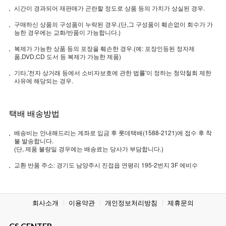
시간이 경과되어 재판매가 곤란할 정도로 상품 등의 가치가 상실된 경우.
구매하신 상품의 구성품이 누락된 경우.(단,그 구성품이 훼손없이 회수가 가
능한 경우에는 교화/반품이 가능합니다.)
복제가 가능한 상품 등의 포장을 훼손한 경우.(예: 포장인등된 정자제
품,DVD,CD 도서 등 복제가 가능한 제품)
기타,'전자 상거래 등에서 소비자보호에 관한 법률'이 정하는 청약철회 제한
사유에 해당되는 경우.
택배 배송방법
배송비는 안내해드리는 계좌로 입금 후 롯데택배(1588-2121)에 접수 후 착
불 발송합니다.
(단, 제품 불량일 경우에는 배송료는 당사가 부담합니다.)
교환 반품 주소: 경기도 남양주시 진접읍 연평리 195-2번지 3F 에비수
회사소개
이용약관
개인정보처리방침
제휴문의
CS CENTER