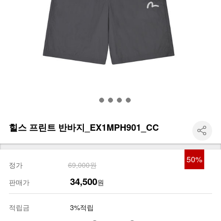
힐스 프린트 반바지_EX1MPH901_CC
50
%
정가
69,000원
34,500
판매가
원
적립금
3%적립