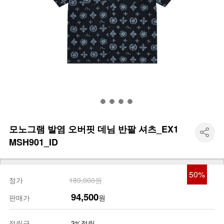
모노그램 발염 오버핏 데님 반팔 셔츠_EX1
MSH901_ID
50
%
정가
189,000원
94,500
판매가
원
적립금
3%적립