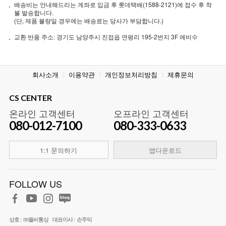
배송비는 안내해드리는 계좌로 입금 후 롯데택배(1588-2121)에 접수 후 착
불 발송합니다.
(단, 제품 불량일 경우에는 배송료는 당사가 부담합니다.)
교환 반품 주소: 경기도 남양주시 진접읍 연평리 195-2번지 3F 에비수
회사소개
이용약관
개인정보처리방침
제휴문의
CS CENTER
온라인 고객센터
오프라인 고객센터
080-012-7100
080-333-0633
1:1 문의하기
앱다운로드
FOLLOW US
상호 :
㈜월비통상
대표이사 :
손주익