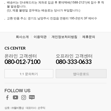
배송비는 안내해드리는 계좌로 입금 후 롯데택배(1588-2121)에 접수 후 착
불 발송합니다.
(단, 제품 불량일 경우에는 배송료는 당사가 부담합니다.)
교환 반품 주소: 경기도 남양주시 진접읍 연평리 195-2번지 3F 에비수
회사소개
이용약관
개인정보처리방침
제휴문의
CS CENTER
온라인 고객센터
오프라인 고객센터
080-012-7100
080-333-0633
1:1 문의하기
앱다운로드
FOLLOW US
상호 :
㈜월비통상
대표이사 :
손주익