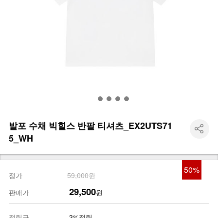
발포 수채 빅힐스 반팔 티셔츠_EX2UTS71
5_WH
50
%
정가
59,000원
29,500
판매가
원
적립금
3%적립