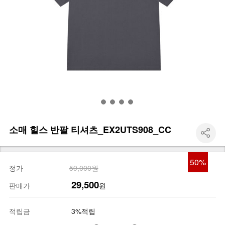
소매 힐스 반팔 티셔츠_EX2UTS908_CC
50
%
정가
59,000원
29,500
판매가
원
적립금
3%적립