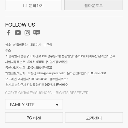
1:1 문의하기
앱다운로드
FOLLOW US
상호 :
㈜월비통상
대표이사 :
손주익
주소 :
서울특별시 성동구 아차산로 110 (성수동2가) 성광빌딩 2층 202호 에비수샵 온라인사업부
사업자등록번호 :
206-81-65575
[사업자정보확인]
통신사업자번호 :
2013-서울성동-0728
개인정보책임자 :
최철성
admin@evisujeans.co.kr
온라인 고객센터 :
080-012-7100
오프라인 고객센터 :
080-333-0633
물류센터주소 :
경기도 남양주시 진접읍 양진로 962번지 3F 에비수
COPYRIGHT⒞ EVISUSHOPALLRIGHTS RESERVED
FAMILY SITE
PC 버전
고객센터