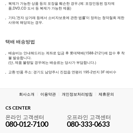
복제가 가능한 상품 등의 포장을 훼손한 경우.(예: 포장인등된 정자제
품,DVD,CD 도서 등 복제가 가능한 제품)
기타,'전자 상거래 등에서 소비자보호에 관한 법률'이 정하는 청약철회 제한
사유에 해당되는 경우.
택배 배송방법
배송비는 안내해드리는 계좌로 입금 후 롯데택배(1588-2121)에 접수 후 착
불 발송합니다.
(단, 제품 불량일 경우에는 배송료는 당사가 부담합니다.)
교환 반품 주소: 경기도 남양주시 진접읍 연평리 195-2번지 3F 에비수
회사소개
이용약관
개인정보처리방침
제휴문의
CS CENTER
온라인 고객센터
오프라인 고객센터
080-012-7100
080-333-0633