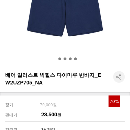
베어 일러스트 빅힐스 다이마루 반바지_E
W2UZP705_NA
70
%
정가
79,000원
23,500
판매가
원
적립금
3%적립