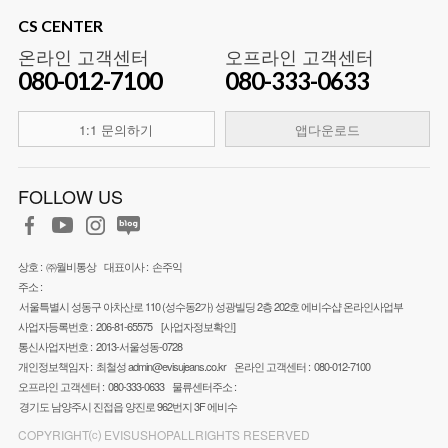
CS CENTER
온라인 고객센터
오프라인 고객센터
080-012-7100
080-333-0633
1:1 문의하기
앱다운로드
FOLLOW US
상호 :
㈜월비통상
대표이사 :
손주익
주소 :
서울특별시 성동구 아차산로 110 (성수동2가) 성광빌딩 2층 202호 에비수샵 온라인사업부
사업자등록번호 :
206-81-65575
[사업자정보확인]
통신사업자번호 :
2013-서울성동-0728
개인정보책임자 :
최철성
admin@evisujeans.co.kr
온라인 고객센터 :
080-012-7100
오프라인 고객센터 :
080-333-0633
물류센터주소 :
경기도 남양주시 진접읍 양진로 962번지 3F 에비수
COPYRIGHT⒞ EVISUSHOPALLRIGHTS RESERVED