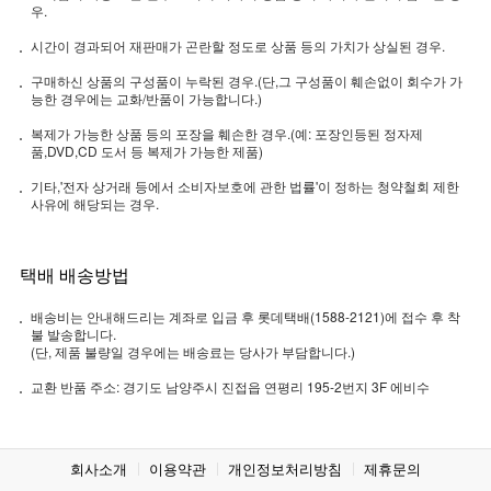
우.
시간이 경과되어 재판매가 곤란할 정도로 상품 등의 가치가 상실된 경우.
구매하신 상품의 구성품이 누락된 경우.(단,그 구성품이 훼손없이 회수가 가
능한 경우에는 교화/반품이 가능합니다.)
복제가 가능한 상품 등의 포장을 훼손한 경우.(예: 포장인등된 정자제
품,DVD,CD 도서 등 복제가 가능한 제품)
기타,'전자 상거래 등에서 소비자보호에 관한 법률'이 정하는 청약철회 제한
사유에 해당되는 경우.
택배 배송방법
배송비는 안내해드리는 계좌로 입금 후 롯데택배(1588-2121)에 접수 후 착
불 발송합니다.
(단, 제품 불량일 경우에는 배송료는 당사가 부담합니다.)
교환 반품 주소: 경기도 남양주시 진접읍 연평리 195-2번지 3F 에비수
회사소개
이용약관
개인정보처리방침
제휴문의