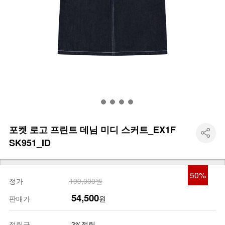
포켓 로고 프린트 데님 미디 스커트_EX1F
SK951_ID
50
%
정가
109,000원
54,500
판매가
원
적립금
3%적립