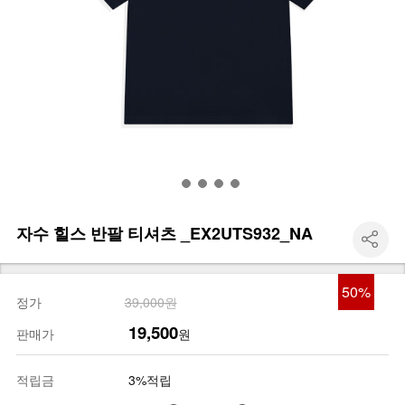
자수 힐스 반팔 티셔츠 _EX2UTS932_NA
50
%
정가
39,000원
19,500
판매가
원
적립금
3%적립