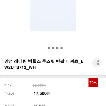
망점 레터링 빅힐스 루즈핏 반팔 티셔츠_E
W2UTS712_WH
70
%
정가
59,000원
17,500
판매가
원
적립금
3%적립