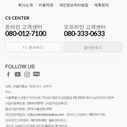
회사소개
이용약관
개인정보처리방침
제휴문의
CS CENTER
온라인 고객센터
오프라인 고객센터
080-012-7100
080-333-0633
1:1 문의하기
앱다운로드
FOLLOW US
상호 :
㈜월비통상
대표이사 :
손주익
주소 :
서울특별시 성동구 아차산로 110 (성수동2가) 성광빌딩 2층 202호 에비수샵 온라인사업부
사업자등록번호 :
206-81-65575
[사업자정보확인]
통신사업자번호 :
2013-서울성동-0728
개인정보책임자 :
최철성
admin@evisujeans.co.kr
온라인 고객센터 :
080-012-7100
오프라인 고객센터 :
080-333-0633
물류센터주소 :
경기도 남양주시 진접읍 양진로 962번지 3F 에비수