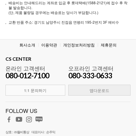
배송비는 안내해드리는 계좌로 입금 후 롯데택배(1588-2121)에 접수 후 착
불 발송합니다.
(단, 제품 불량일 경우에는 배송료는 당사가 부담합니다.)
교환 반품 주소: 경기도 남양주시 진접읍 연평리 195-2번지 3F 에비수
회사소개
이용약관
개인정보처리방침
제휴문의
CS CENTER
온라인 고객센터
오프라인 고객센터
080-012-7100
080-333-0633
1:1 문의하기
앱다운로드
FOLLOW US
상호 :
㈜월비통상
대표이사 :
손주익