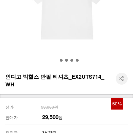
인디고 빅힐스 반팔 티셔츠_EX2UTS714_
WH
50
%
정가
59,000원
29,500
판매가
원
적립금
3%적립