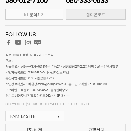
080-012-7100
080-333-0633
1:1 문의하기
앱다운로드
FOLLOW US
상호 :
㈜월비통상
대표이사 :
손주익
주소 :
서울특별시 성동구 아차산로 110 (성수동2가) 성광빌딩 2층 202호 에비수샵 온라인사업부
사업자등록번호 :
206-81-65575
[사업자정보확인]
통신사업자번호 :
2013-서울성동-0728
개인정보책임자 :
최철성
admin@evisujeans.co.kr
온라인 고객센터 :
080-012-7100
오프라인 고객센터 :
080-333-0633
물류센터주소 :
경기도 남양주시 진접읍 양진로 962번지 3F 에비수
COPYRIGHT⒞ EVISUSHOPALLRIGHTS RESERVED
FAMILY SITE
PC 버전
고객센터