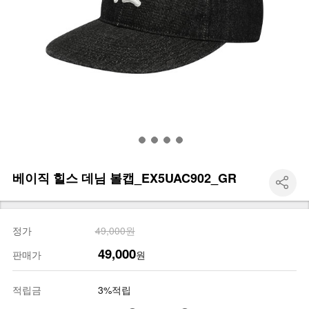
베이직 힐스 데님 볼캡_EX5UAC902_GR
정가
49,000원
49,000
판매가
원
적립금
3%적립