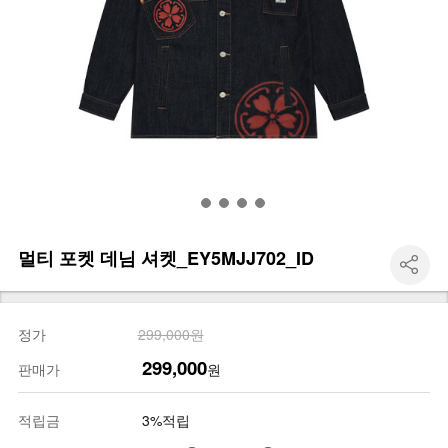
멀티 포켓 데님 셔켓_EY5MJJ702_ID
정가
299,000원
299,000
판매가
원
적립금
3%적립