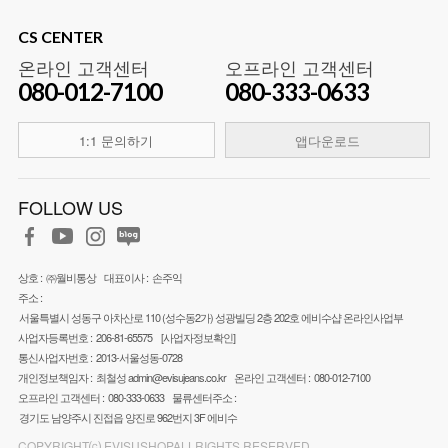
CS CENTER
온라인 고객센터
오프라인 고객센터
080-012-7100
080-333-0633
1:1 문의하기
앱다운로드
FOLLOW US
상호 :
㈜월비통상
대표이사 :
손주익
주소 :
서울특별시 성동구 아차산로 110 (성수동2가) 성광빌딩 2층 202호 에비수샵 온라인사업부
사업자등록번호 :
206-81-65575
[사업자정보확인]
통신사업자번호 :
2013-서울성동-0728
개인정보책임자 :
최철성
admin@evisujeans.co.kr
온라인 고객센터 :
080-012-7100
오프라인 고객센터 :
080-333-0633
물류센터주소 :
경기도 남양주시 진접읍 양진로 962번지 3F 에비수
COPYRIGHT⒞ EVISUSHOPALLRIGHTS RESERVED