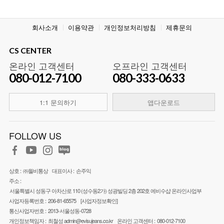
회사소개
이용약관
개인정보처리방침
제휴문의
CS CENTER
온라인 고객센터
오프라인 고객센터
080-012-7100
080-333-0633
1:1 문의하기
앱다운로드
FOLLOW US
상호 :
㈜월비통상
대표이사 :
손주익
주소 :
서울특별시 성동구 아차산로 110 (성수동2가) 성광빌딩 2층 202호 에비수샵 온라인사업부
사업자등록번호 :
206-81-65575
[사업자정보확인]
통신사업자번호 :
2013-서울성동-0728
개인정보책임자 :
최철성
admin@evisujeans.co.kr
온라인 고객센터 :
080-012-7100