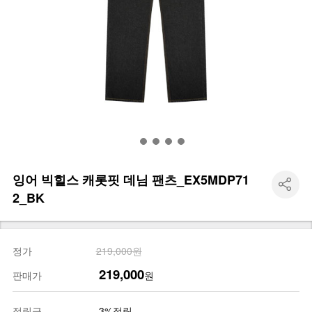
잉어 빅힐스 캐롯핏 데님 팬츠_EX5MDP71
2_BK
정가
219,000원
219,000
판매가
원
적립금
3%적립