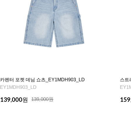
카펜터 포켓 데님 쇼츠_EY1MDH903_LD
스트라
EY1MDH903_LD
EY1
139,000
159
원
139,000원