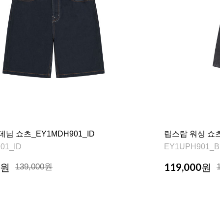
데님 쇼츠_EY1MDH901_ID
립스탑 워싱 쇼츠
01_ID
EY1UPH901_B
119,000
원
139,000원
원