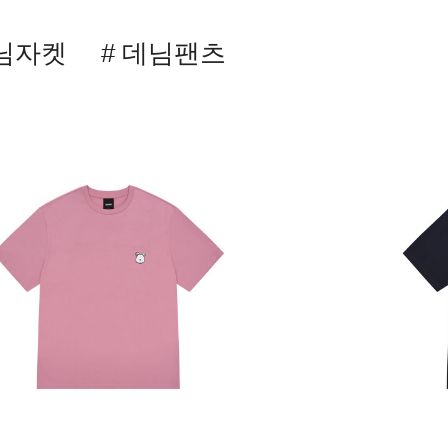
데님자켓
# 데님팬츠