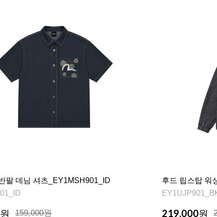
반팔 데님 셔츠_EY1MSH901_ID
후드 립스탑 워싱 
01_ID
EY1UJP901_B
219,000
원
159,000원
원