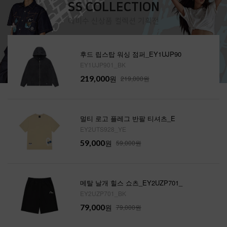
SS COLLECTION
에비수 신상품 컬렉션 기획전
후드 립스탑 워싱 점퍼_EY1UJP90
EY1UJP901_BK
219,000
원
219,000원
멀티 로고 플레그 반팔 티셔츠_E
EY2UTS928_YE
59,000
원
59,000원
메탈 날개 힐스 쇼츠_EY2UZP701_
EY2UZP701_BK
79,000
원
79,000원