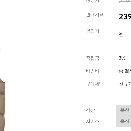
239
정상가
239
판매가격
할인가
원
적립금
3%
배송비
총 결
구매혜택
신규가
색상
사이즈