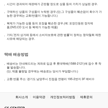
시간이 경과되어 재판매가 곤란할 정도로 상품 등의 가치가 상실된 경우.
구매하신 상품의 구성품이 누락된 경우.(단,그 구성품이 훼손없이 회수가 가
능한 경우에는 교화/반품이 가능합니다.)
복제가 가능한 상품 등의 포장을 훼손한 경우.(예: 포장인등된 정자제
품,DVD,CD 도서 등 복제가 가능한 제품)
기타,'전자 상거래 등에서 소비자보호에 관한 법률'이 정하는 청약철회 제한
사유에 해당되는 경우.
택배 배송방법
배송비는 안내해드리는 계좌로 입금 후 롯데택배(1588-2121)에 접수 후 착
불 발송합니다.
(단, 제품 불량일 경우에는 배송료는 당사가 부담합니다.)
교환 반품 주소: 경기도 남양주시 진접읍 연평리 195-2번지 3F 에비수
회사소개
이용약관
개인정보처리방침
제휴문의
CS CENTER