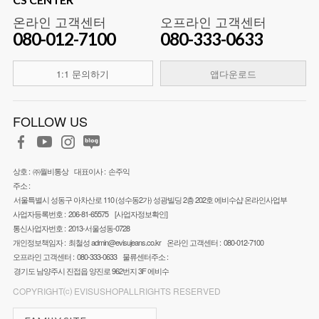
온라인 고객센터
오프라인 고객센터
080-012-7100
080-333-0633
1:1 문의하기
앱다운로드
FOLLOW US
상호 :
㈜월비통상
대표이사 :
손주익
주소 :
서울특별시 성동구 아차산로 110 (성수동2가) 성광빌딩 2층 202호 에비수샵 온라인사업부
사업자등록번호 :
206-81-65575
[사업자정보확인]
통신사업자번호 :
2013-서울성동-0728
개인정보책임자 :
최철성
admin@evisujeans.co.kr
온라인 고객센터 :
080-012-7100
오프라인 고객센터 :
080-333-0633
물류센터주소 :
경기도 남양주시 진접읍 양진로 962번지 3F 에비수
COPYRIGHT⒞ EVISUSHOPALLRIGHTS RESERVED