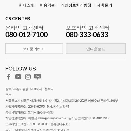
회사소개
이용약관
개인정보처리방침
제휴문의
CS CENTER
온라인 고객센터
오프라인 고객센터
080-012-7100
080-333-0633
1:1 문의하기
앱다운로드
FOLLOW US
상호 :
㈜월비통상
대표이사 :
손주익
주소 :
서울특별시 성동구 아차산로 110 (성수동2가) 성광빌딩 2층 202호 에비수샵 온라인사업부
사업자등록번호 :
206-81-65575
[사업자정보확인]
통신사업자번호 :
2013-서울성동-0728
개인정보책임자 :
최철성
admin@evisujeans.co.kr
온라인 고객센터 :
080-012-7100
오프라인 고객센터 :
080-333-0633
물류센터주소 :
경기도 남양주시 진접읍 양진로 962번지 3F 에비수