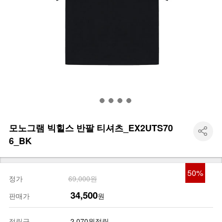
모노그램 빅힐스 반팔 티셔츠_EX2UTS70
6_BK
50
%
정가
69,000원
34,500
판매가
원
적립금
2,070원적립