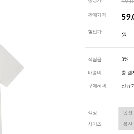
59,
정상가
59,
판매가격
할인가
원
적립금
3%
배송비
총 결
구매혜택
신규가
색상
사이즈