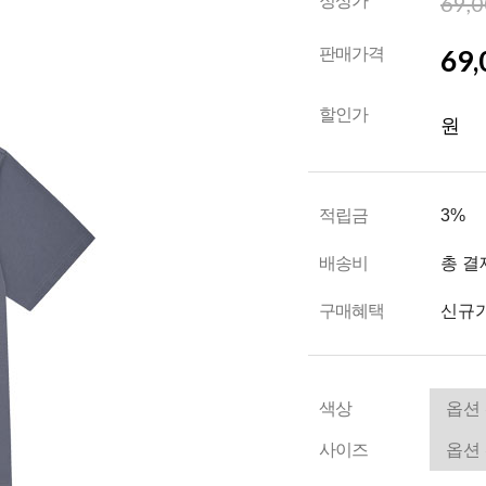
69,
정상가
69,
판매가격
할인가
원
적립금
3%
배송비
총 결
구매혜택
신규가
색상
사이즈