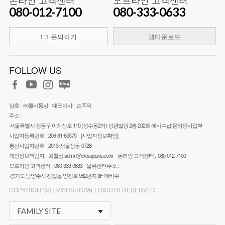
080-012-7100
080-333-0633
1:1 문의하기
앱다운로드
FOLLOW US
상호 :
㈜월비통상
대표이사 :
손주익
주소 :
서울특별시 성동구 아차산로 110 (성수동2가) 성광빌딩 2층 202호 에비수샵 온라인사업부
사업자등록번호 :
206-81-65575
[사업자정보확인]
통신사업자번호 :
2013-서울성동-0728
개인정보책임자 :
최철성
admin@evisujeans.co.kr
온라인 고객센터 :
080-012-7100
오프라인 고객센터 :
080-333-0633
물류센터주소 :
경기도 남양주시 진접읍 양진로 962번지 3F 에비수
COPYRIGHT⒞ EVISUSHOPALLRIGHTS RESERVED
FAMILY SITE