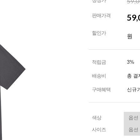
59,
정상가
59,
판매가격
할인가
원
적립금
3%
배송비
총 결
구매혜택
신규가
색상
사이즈