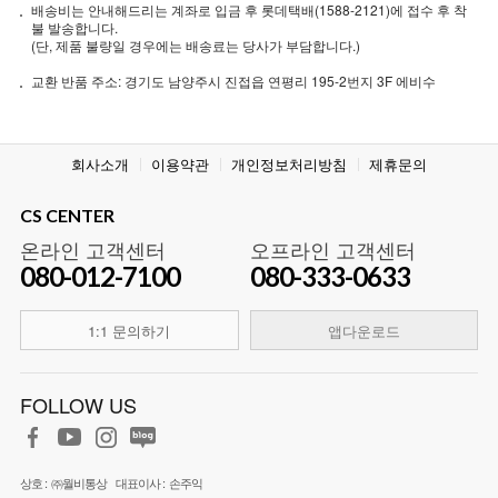
배송비는 안내해드리는 계좌로 입금 후 롯데택배(1588-2121)에 접수 후 착
불 발송합니다.
(단, 제품 불량일 경우에는 배송료는 당사가 부담합니다.)
교환 반품 주소: 경기도 남양주시 진접읍 연평리 195-2번지 3F 에비수
회사소개
이용약관
개인정보처리방침
제휴문의
CS CENTER
온라인 고객센터
오프라인 고객센터
080-012-7100
080-333-0633
1:1 문의하기
앱다운로드
FOLLOW US
상호 :
㈜월비통상
대표이사 :
손주익