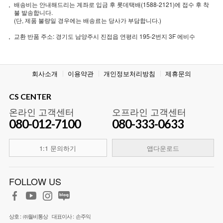
배송비는 안내해드리는 계좌로 입금 후 롯데택배(1588-2121)에 접수 후 착
불 발송합니다.
(단, 제품 불량일 경우에는 배송료는 당사가 부담합니다.)
교환 반품 주소: 경기도 남양주시 진접읍 연평리 195-2번지 3F 에비수
회사소개
이용약관
개인정보처리방침
제휴문의
CS CENTER
온라인 고객센터
오프라인 고객센터
080-012-7100
080-333-0633
1:1 문의하기
앱다운로드
FOLLOW US
상호 :
㈜월비통상
대표이사 :
손주익