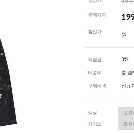
199
정상가
199
판매가격
할인가
원
적립금
3%
배송비
총 결
구매혜택
신규가
색상
사이즈