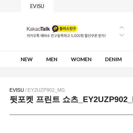
EVISU
NEW
MEN
WOMEN
DENIM
EVISU
/ EY2UZP902_MG
뒷포켓 프린트 쇼츠_EY2UZP902