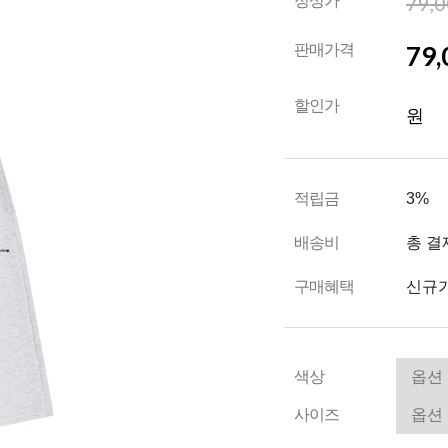
79,
정상가
79,
판매가격
할인가
원
적립금
3%
배송비
총 결
구매혜택
신규가
색상
사이즈