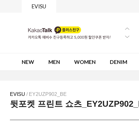
EVISU
NEW
MEN
WOMEN
DENIM
EVISU
/ EY2UZP902_BE
뒷포켓 프린트 쇼츠_EY2UZP902_