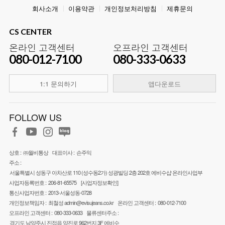
회사소개
이용약관
개인정보처리방침
제휴문의
CS CENTER
온라인 고객센터
오프라인 고객센터
080-012-7100
080-333-0633
1:1 문의하기
앱다운로드
FOLLOW US
상호 :
㈜월비통상
대표이사 :
손주익
주소 :
서울특별시 성동구 아차산로 110 (성수동2가) 성광빌딩 2층 202호 에비수샵 온라인사업부
사업자등록번호 :
206-81-65575
[사업자정보확인]
통신사업자번호 :
2013-서울성동-0728
개인정보책임자 :
최철성
admin@evisujeans.co.kr
온라인 고객센터 :
080-012-7100
오프라인 고객센터 :
080-333-0633
물류센터주소 :
경기도 남양주시 진접읍 양진로 962번지 3F 에비수