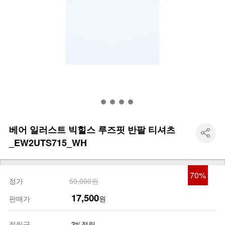
베어 일러스트 빅힐스 루즈핏 반팔 티셔츠
_EW2UTS715_WH
70
%
정가
59,000원
17,500
판매가
원
적립금
3%적립