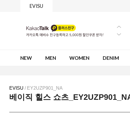
EVISU
NEW
MEN
WOMEN
DENIM
EVISU
/ EY2UZP901_NA
베이직 힐스 쇼츠_EY2UZP901_N