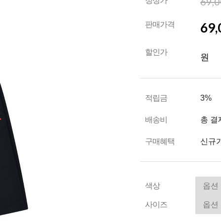
69,
정상가
69,
판매가격
할인가
원
적립금
3%
배송비
총 결
구매혜택
신규가
색상
사이즈