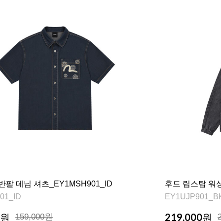
반팔 데님 셔츠_EY1MSH901_ID
후드 립스탑 워싱 
01_ID
EY1UJP901_B
219,000
원
159,000원
원