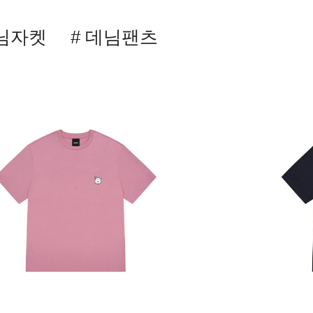
데님자켓
# 데님팬츠