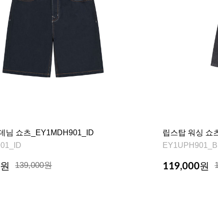
데님 쇼츠_EY1MDH901_ID
립스탑 워싱 쇼츠
01_ID
EY1UPH901_B
119,000
원
139,000원
원