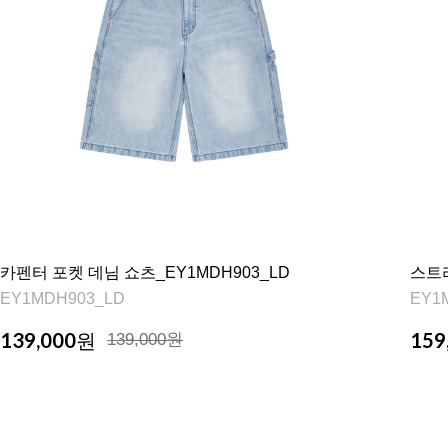
카펜터 포켓 데님 쇼츠_EY1MDH903_LD
스트라
EY1MDH903_LD
EY1
139,000
159
원
139,000원