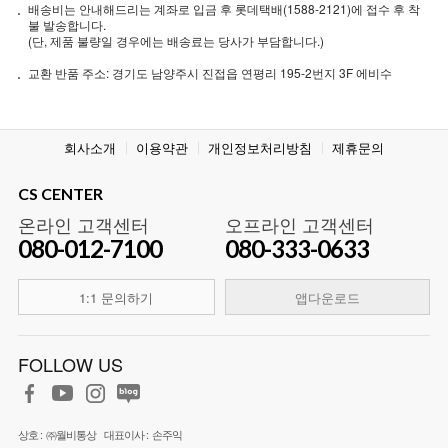
배송비는 안내해드리는 계좌로 입금 후 롯데택배(1588-2121)에 접수 후 착
불 발송합니다.
(단, 제품 불량일 경우에는 배송료는 당사가 부담합니다.)
교환 반품 주소: 경기도 남양주시 진접읍 연평리 195-2번지 3F 에비수
회사소개
이용약관
개인정보처리방침
제휴문의
CS CENTER
온라인 고객센터
오프라인 고객센터
080-012-7100
080-333-0633
1:1 문의하기
앱다운로드
FOLLOW US
상호 :
㈜월비통상
대표이사 :
손주익