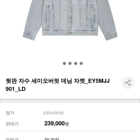
뒷판 자수 세미오버핏 데님 자켓_EY5MJJ
901_LD
정가
239,000원
239,000
판매가
원
적립금
3%적립