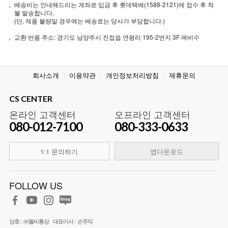
배송비는 안내해드리는 계좌로 입금 후 롯데택배(1588-2121)에 접수 후 착
불 발송합니다.
(단, 제품 불량일 경우에는 배송료는 당사가 부담합니다.)
교환 반품 주소: 경기도 남양주시 진접읍 연평리 195-2번지 3F 에비수
회사소개
이용약관
개인정보처리방침
제휴문의
CS CENTER
온라인 고객센터
오프라인 고객센터
080-012-7100
080-333-0633
1:1 문의하기
앱다운로드
FOLLOW US
상호 :
㈜월비통상
대표이사 :
손주익