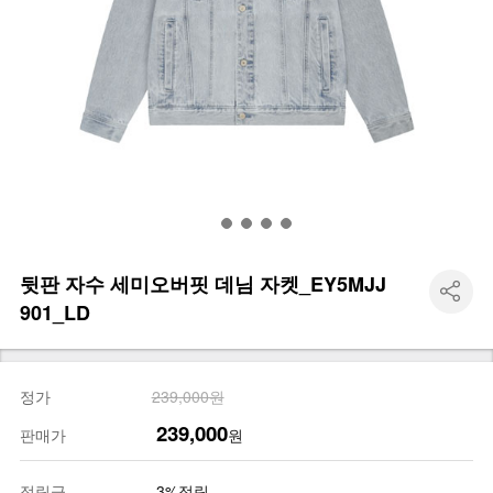
뒷판 자수 세미오버핏 데님 자켓_EY5MJJ
901_LD
정가
239,000원
239,000
판매가
원
적립금
3%적립