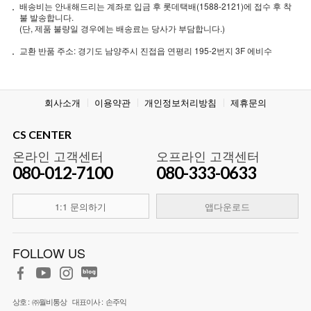
배송비는 안내해드리는 계좌로 입금 후 롯데택배(1588-2121)에 접수 후 착
불 발송합니다.
(단, 제품 불량일 경우에는 배송료는 당사가 부담합니다.)
교환 반품 주소: 경기도 남양주시 진접읍 연평리 195-2번지 3F 에비수
회사소개
이용약관
개인정보처리방침
제휴문의
CS CENTER
온라인 고객센터
오프라인 고객센터
080-012-7100
080-333-0633
1:1 문의하기
앱다운로드
FOLLOW US
상호 :
㈜월비통상
대표이사 :
손주익