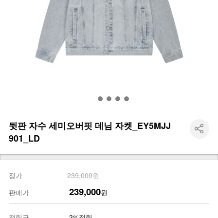
뒷판 자수 세미오버핏 데님 자켓_EY5MJJ
901_LD
정가
239,000원
239,000
판매가
원
적립금
3%적립