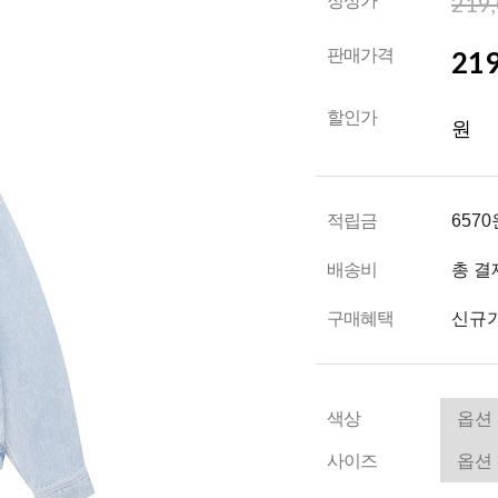
219
정상가
219
판매가격
할인가
원
적립금
6570
배송비
총 결
구매혜택
신규가
색상
사이즈