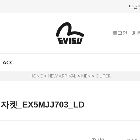
브랜
로그인
회
ACC
HOME
NEW ARRIVAL
MEN
OUTER
>
>
>
켓_EX5MJJ703_LD