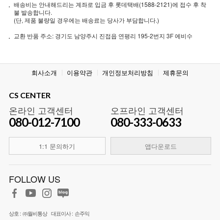
배송비는 안내해드리는 계좌로 입금 후 롯데택배(1588-2121)에 접수 후 착
불 발송합니다.
(단, 제품 불량일 경우에는 배송료는 당사가 부담합니다.)
교환 반품 주소: 경기도 남양주시 진접읍 연평리 195-2번지 3F 에비수
회사소개
이용약관
개인정보처리방침
제휴문의
CS CENTER
온라인 고객센터
오프라인 고객센터
080-012-7100
080-333-0633
1:1 문의하기
앱다운로드
FOLLOW US
상호 :
㈜월비통상
대표이사 :
손주익