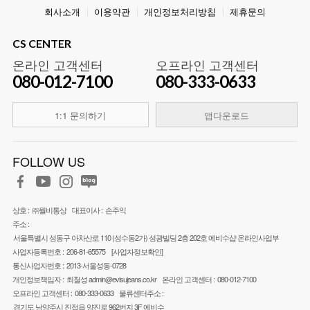
회사소개
이용약관
개인정보처리방침
제휴문의
CS CENTER
온라인 고객센터
오프라인 고객센터
080-012-7100
080-333-0633
1:1 문의하기
앱다운로드
FOLLOW US
상호 :
㈜월비통상
대표이사 :
손주익
주소 :
서울특별시 성동구 아차산로 110 (성수동2가) 성광빌딩 2층 202호 에비수샵 온라인사업부
사업자등록번호 :
206-81-65575
[사업자정보확인]
통신사업자번호 :
2013-서울성동-0728
개인정보책임자 :
최철성
admin@evisujeans.co.kr
온라인 고객센터 :
080-012-7100
오프라인 고객센터 :
080-333-0633
물류센터주소 :
경기도 남양주시 진접읍 양진로 962번지 3F 에비수