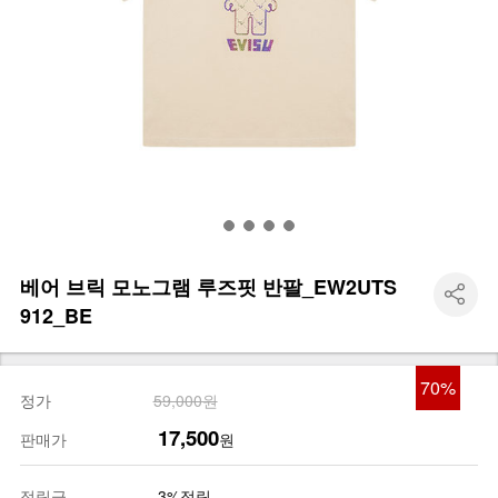
베어 브릭 모노그램 루즈핏 반팔_EW2UTS
912_BE
70
%
정가
59,000원
17,500
판매가
원
적립금
3%적립