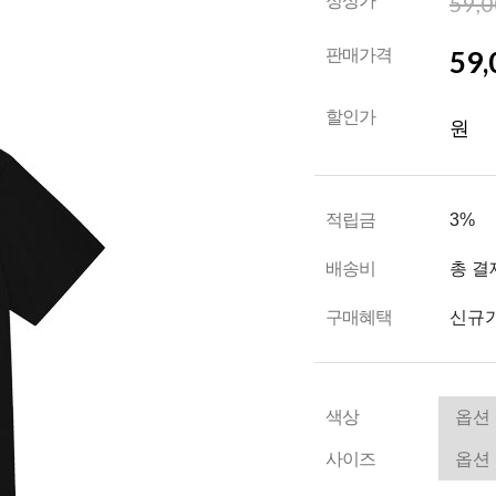
59,
정상가
59,
판매가격
할인가
원
적립금
3%
배송비
총 결
구매혜택
신규가
색상
사이즈