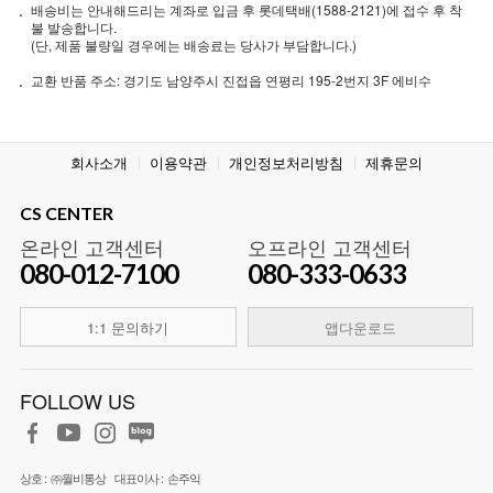
배송비는 안내해드리는 계좌로 입금 후 롯데택배(1588-2121)에 접수 후 착
불 발송합니다.
(단, 제품 불량일 경우에는 배송료는 당사가 부담합니다.)
교환 반품 주소: 경기도 남양주시 진접읍 연평리 195-2번지 3F 에비수
회사소개
이용약관
개인정보처리방침
제휴문의
CS CENTER
온라인 고객센터
오프라인 고객센터
080-012-7100
080-333-0633
1:1 문의하기
앱다운로드
FOLLOW US
상호 :
㈜월비통상
대표이사 :
손주익