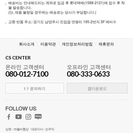
배송비는 안내해드리는 계좌로 입금 후 롯데택배(1588-2121)에 접수 후 착
불 발송합니다.
(단, 제품 불량일 경우에는 배송료는 당사가 부담합니다.)
교환 반품 주소: 경기도 남양주시 진접읍 연평리 195-2번지 3F 에비수
회사소개
이용약관
개인정보처리방침
제휴문의
CS CENTER
온라인 고객센터
오프라인 고객센터
080-012-7100
080-333-0633
1:1 문의하기
앱다운로드
FOLLOW US
상호 :
㈜월비통상
대표이사 :
손주익