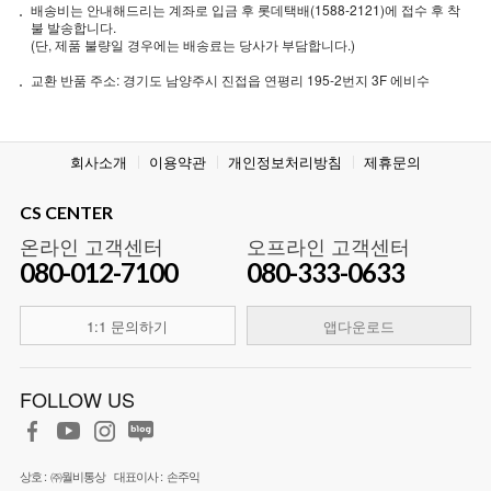
배송비는 안내해드리는 계좌로 입금 후 롯데택배(1588-2121)에 접수 후 착
불 발송합니다.
(단, 제품 불량일 경우에는 배송료는 당사가 부담합니다.)
교환 반품 주소: 경기도 남양주시 진접읍 연평리 195-2번지 3F 에비수
회사소개
이용약관
개인정보처리방침
제휴문의
CS CENTER
온라인 고객센터
오프라인 고객센터
080-012-7100
080-333-0633
1:1 문의하기
앱다운로드
FOLLOW US
상호 :
㈜월비통상
대표이사 :
손주익