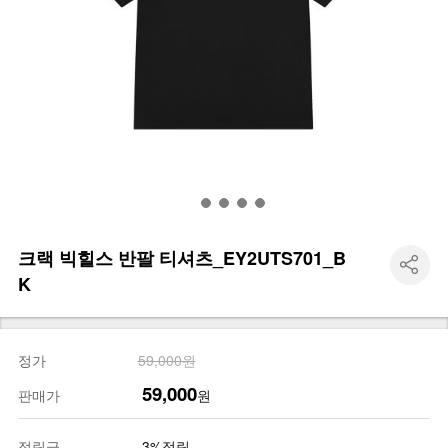
크랙 빅힐스 반팔 티셔츠_EY2UTS701_B
K
정가
59,000원
59,000
판매가
원
적립금
3%적립