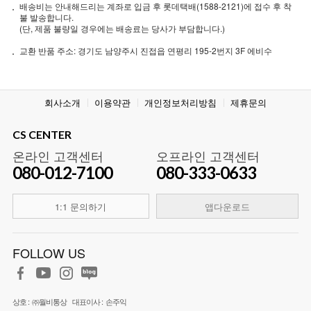
배송비는 안내해드리는 계좌로 입금 후 롯데택배(1588-2121)에 접수 후 착
불 발송합니다.
(단, 제품 불량일 경우에는 배송료는 당사가 부담합니다.)
교환 반품 주소: 경기도 남양주시 진접읍 연평리 195-2번지 3F 에비수
회사소개
이용약관
개인정보처리방침
제휴문의
CS CENTER
온라인 고객센터
오프라인 고객센터
080-012-7100
080-333-0633
1:1 문의하기
앱다운로드
FOLLOW US
상호 :
㈜월비통상
대표이사 :
손주익