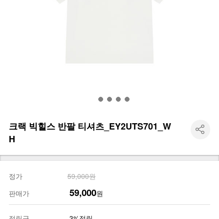
크랙 빅힐스 반팔 티셔츠_EY2UTS701_W
H
정가
59,000원
59,000
판매가
원
적립금
3%적립